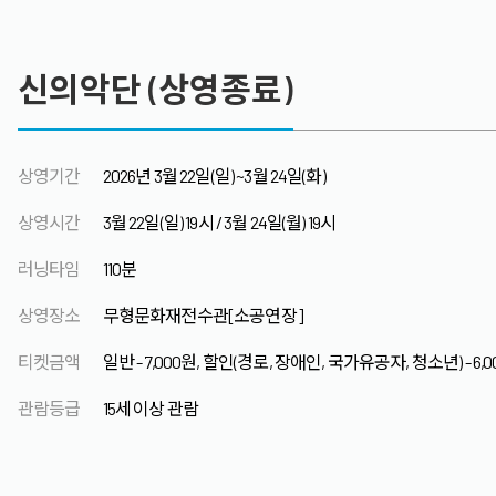
신의악단 (상영종료)
상영기간
2026년 3월 22일(일) ~3월 24일(화)
상영시간
3월 22일(일) 19시 / 3월 24일(월) 19시
러닝타임
110분
상영장소
무형문화재전수관[소공연장]
티켓금액
일반 - 7,000원, 할인(경로, 장애인, 국가유공자, 청소년) - 6,
관람등급
15세 이상 관람