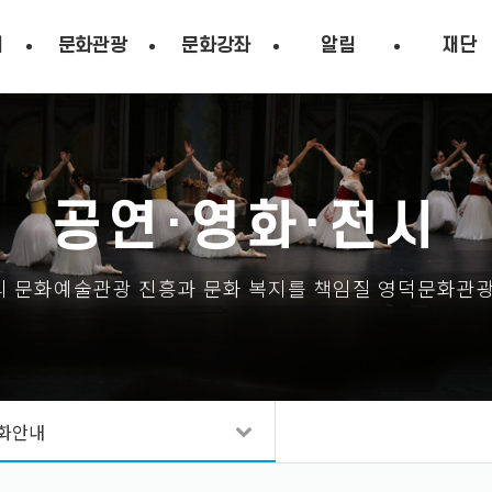
시
문화관광
문화강좌
알림
재단
공연·영화·전시
 문화예술관광 진흥과 문화 복지를 책임질 영덕문화관
화안내