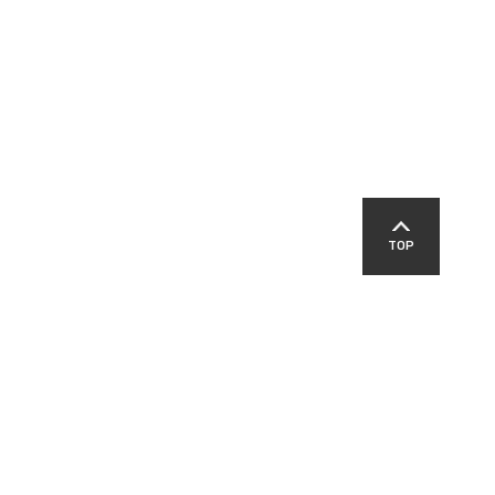
TOP
SNS
교육지원청
영덕경찰서
영덕군교육발전위원회
패밀리 사이트