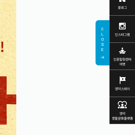
블로그
CLOSE
인스타그램
self_improvement
인문힐링센터
여명
tour
영덕스테이
diversity_1
영덕
생활문화플랫폼