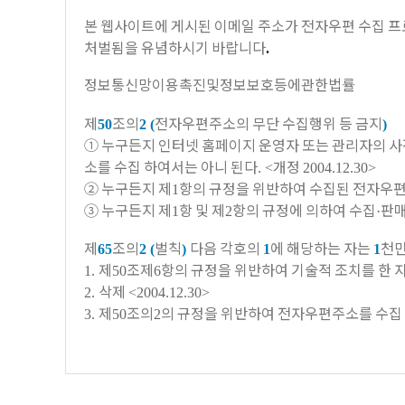
본 웹사이트에 게시된 이메일 주소가 전자우편 수집 
처벌됨을 유념하시기 바랍니다
.
정보통신망이용촉진및정보보호등에관한법률
제
조의
전자우편주소의 무단 수집행위 등 금지
50
2 (
)
① 누구든지 인터넷 홈페이지 운영자 또는 관리자의 
소를 수집 하여서는 아니 된다
개정
. <
2004.12.30>
②
누구든지 제
항의 규정을 위반하여 수집된 전자우
1
③
누구든지 제
항 및 제
항의 규정에 의하여 수집
판매
1
2
·
제
조의
벌칙
다음 각호의
에 해당하는 자는
천만
65
2 (
)
1
1
제
조제
항의 규정을 위반하여 기술적 조치를 한 
1.
50
6
삭제
2.
<2004.12.30>
제
조의
의 규정을 위반하여 전자우편주소를
수집
3.
50
2