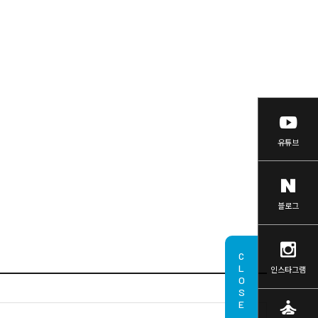
유튜브
블로그
CLOSE
인스타그램
self_improvement