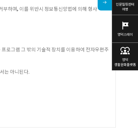
인문힐링센터
 거부하며
이를 위반시 정보통신망법에 의해 형사
,
여명
tour
영덕스테이
diversity_1
 프로그램 그 밖의 기술적 장치를 이용하여 전자우편주
영덕
생활문화플랫폼
여서는 아니된다
.