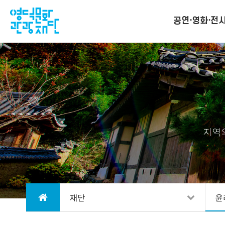
공연·영화·전
지역
재단
윤