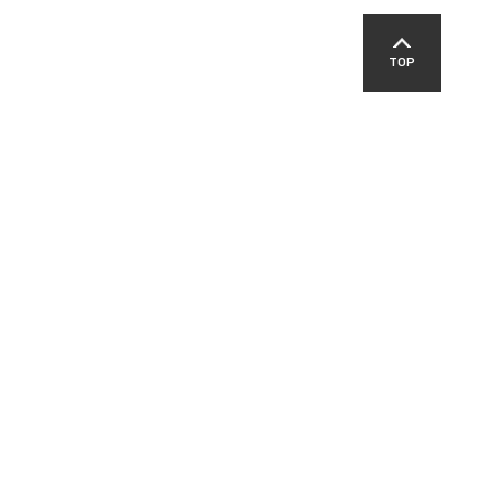
TOP
SNS
교육지원청
영덕경찰서
영덕군교육발전위원회
패밀리 사이트
-00303