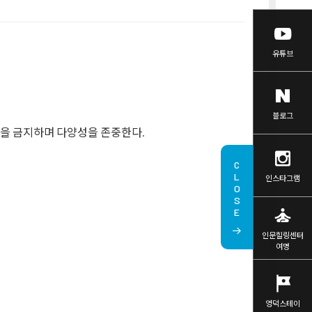
유튜브
블로그
차별을 금지하며 다양성을 존중한다.
CLOSE
인스타그램
self_improvement
인문힐링센터
여명
tour
영덕스테이