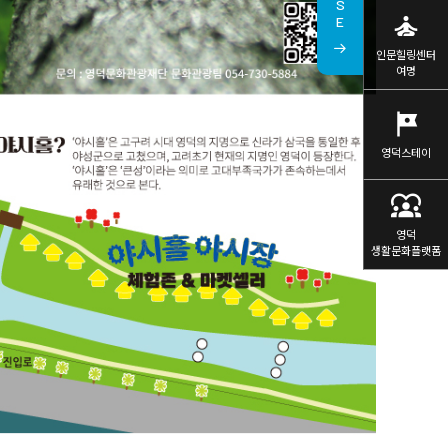
self_improvement
인문힐링센터
여명
tour
영덕스테이
diversity_1
영덕
생활문화플랫폼