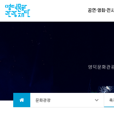
공연·영화·전
영덕문화관광
문화관광
축